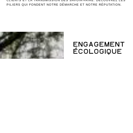
CLIENTS ET LA TRANSMISSION DES SAVOIR-FAIRE. DÉCOUVREZ LES
PILIERS QUI FONDENT NOTRE DÉMARCHE ET NOTRE RÉPUTATION.
ENGAGEMENT
ÉCOLOGIQUE
LA PRÉSERVATION DE LA
NATURE ET LE RESPECT DU
BOIS SONT AU CŒUR DE
NOTRE PHILOSOPHIE. MAISON
GARNOT AGIT CONCRÈTEMENT
POUR UNE FILIÈRE BOIS
DURABLE ET RESPONSABLE :
NOUS SOUTENONS DES
ASSOCIATIONS ET
ORGANISMES ENGAGÉS DANS
LA GESTION DURABLE DES
FORÊTS ET LA FORMATION
DES ARTISANS DU BOIS.
NOS FOURNISSEURS SONT